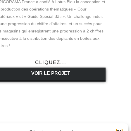
RICORAMA France a confié à Lotus Bleu la conception et
 production des opérations thématiques « Cour
tériaux » et « Guide Spécial Bâti ». Un challenge induit
une progression du chiffre d’affaires, et un succès pour
s magasins qui enregistrent une progression à 2 chiffres
nsécutive à la distribution des dépliants en boîtes aux
ttres !
CLIQUEZ...
VOIR LE PROJET