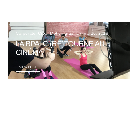
Corporate, Crea, Motion graphic / mai 20, 2018
LA BPALC (RE)TOURNE AU
CINÉMA
VIEW POST
VIEW POST
AffichageDynamique, Corporate, Crea, Digital, Motion
graphic, Print / avril 5, 2018
RECONDUCTION DES
PROJETS +XTRAORDINAIRES –