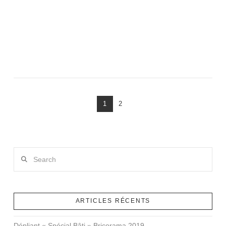
SOLDES CHEZ
TOUTENDIRECT.FR
VIEW POST
1
2
Search
ARTICLES RÉCENTS
Dépliant « Spécial Bâti » Bricorama 2019